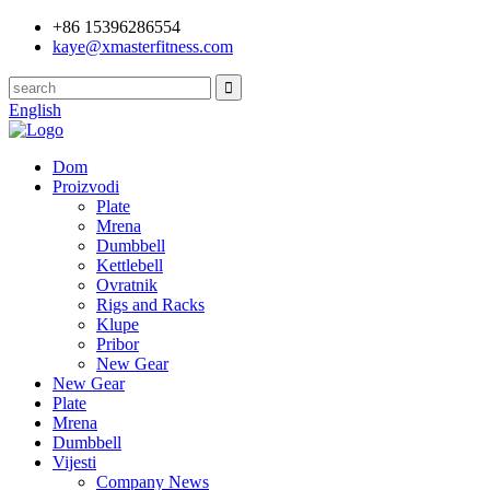
+86 15396286554
kaye@xmasterfitness.com
English
Dom
Proizvodi
Plate
Mrena
Dumbbell
Kettlebell
Ovratnik
Rigs and Racks
Klupe
Pribor
New Gear
New Gear
Plate
Mrena
Dumbbell
Vijesti
Company News