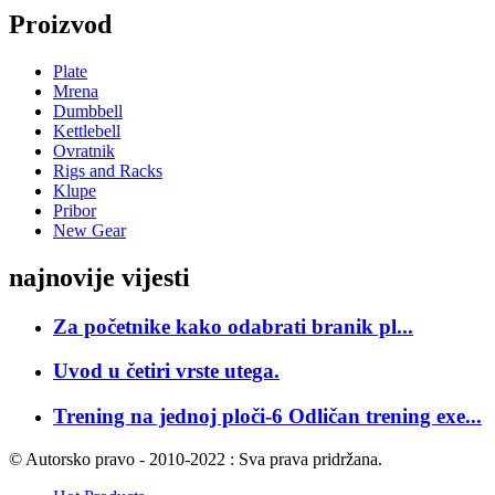
Proizvod
Plate
Mrena
Dumbbell
Kettlebell
Ovratnik
Rigs and Racks
Klupe
Pribor
New Gear
najnovije vijesti
Za početnike kako odabrati branik pl...
Uvod u četiri vrste utega.
Trening na jednoj ploči-6 Odličan trening exe...
© Autorsko pravo - 2010-2022 : Sva prava pridržana.