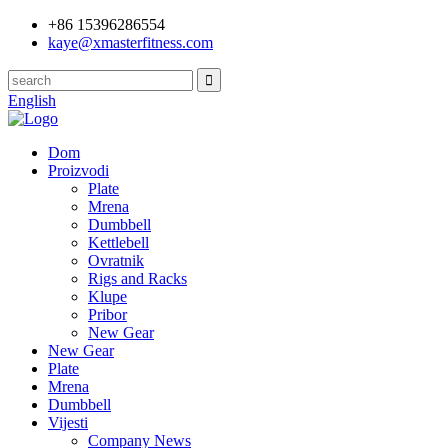
+86 15396286554
kaye@xmasterfitness.com
English
Dom
Proizvodi
Plate
Mrena
Dumbbell
Kettlebell
Ovratnik
Rigs and Racks
Klupe
Pribor
New Gear
New Gear
Plate
Mrena
Dumbbell
Vijesti
Company News