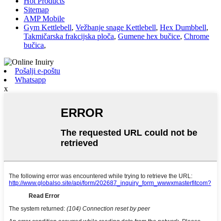
Hot Products
Sitemap
AMP Mobile
Gym Kettlebell
,
Vežbanje snage Kettlebell
,
Hex Dumbbell
,
Takmičarska frakcijska ploča
,
Gumene hex bučice
,
Chrome
bučica
,
Pošalji e-poštu
Whatsapp
x